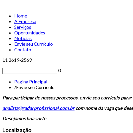
Home
A Empresa
Serviços
Oportunidades
Notícias
Envie seu Currículo
Contato
11 2619-2569
0
Pagina Principal
/
Envie seu Currículo
Para participar de nossos processos, envie seu currículo para:
analista@radarprofissional.com.br
com nome da vaga que desej
Desejamos boa sorte.
Localização